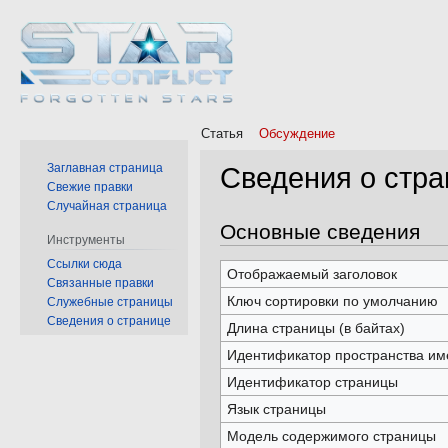
Статья
Обсуждение
Заглавная страница
Сведения о стра
Свежие правки
Случайная страница
Перейти
Перейти
Основные сведения
Инструменты
к
к
Ссылки сюда
навигации
поиску
Отображаемый заголовок
Связанные правки
Ключ сортировки по умолчанию
Служебные страницы
Сведения о странице
Длина страницы (в байтах)
Идентификатор пространства им
Идентификатор страницы
Язык страницы
Модель содержимого страницы