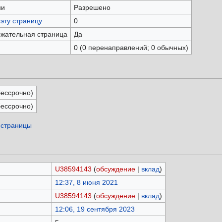
ми
Разрешено
эту страницу
0
ржательная страница
Да
0 (0 перенаправлений; 0 обычных)
бессрочно)
бессрочно)
 страницы
U38594143
(
обсуждение
|
вклад
)
12:37, 8 июня 2021
U38594143
(
обсуждение
|
вклад
)
12:06, 19 сентября 2023