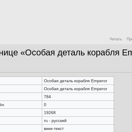
Читать
Пр
нице «Особая деталь корабля E
Особая деталь корабля Emperor
Особая деталь корабля Emperor
784
ён
0
19268
ru - русский
вики-текст