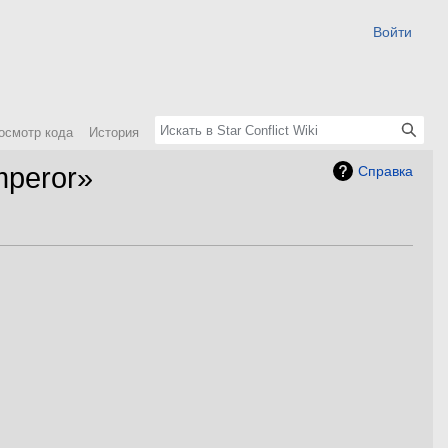
Войти
осмотр кода
История
mperor»
Справка