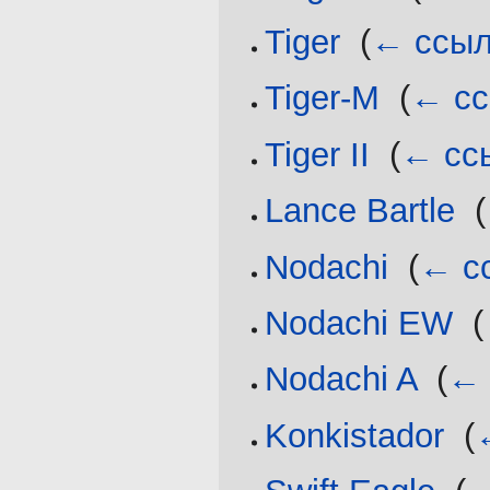
Tiger
‎
(
← ссыл
Tiger-M
‎
(
← сс
Tiger II
‎
(
← сс
Lance Bartle
‎
(
Nodachi
‎
(
← с
Nodachi EW
‎
(
Nodachi A
‎
(
← 
Konkistador
‎
(