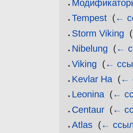
Модификатор
Tempest
‎
(
← с
Storm Viking
‎
(
Nibelung
‎
(
← с
Viking
‎
(
← ссы
Kevlar Ha
‎
(
← 
Leonina
‎
(
← с
Centaur
‎
(
← с
Atlas
‎
(
← ссыл