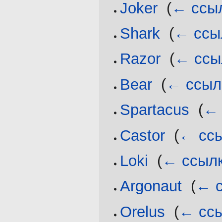
Joker
‎
(
← ссы
Shark
‎
(
← ссы
Razor
‎
(
← ссы
Bear
‎
(
← ссыл
Spartacus
‎
(
← 
Castor
‎
(
← сс
Loki
‎
(
← ссыл
Argonaut
‎
(
← 
Orelus
‎
(
← сс