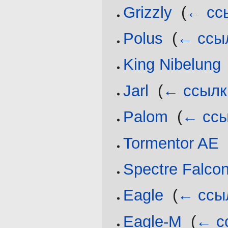
Grizzly
‎
(
← сс
Polus
‎
(
← ссы
King Nibelung
Jarl
‎
(
← ссылк
Palom
‎
(
← ссы
Tormentor AE
Spectre Falco
Eagle
‎
(
← ссы
Eagle-M
‎
(
← с