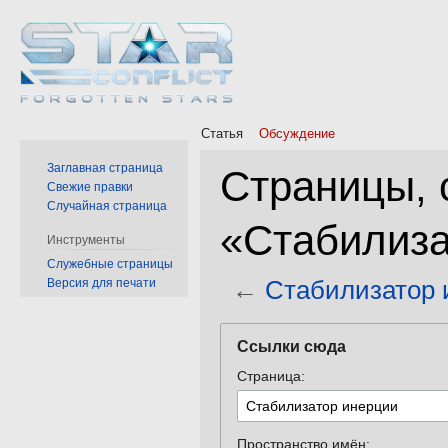
Статья
Обсуждение
Заглавная страница
Страницы,
Свежие правки
Случайная страница
«Стабилиза
Инструменты
Служебные страницы
←
Стабилизатор 
Версия для печати
Перейти
Перейти
Ссылки сюда
к
к
Страница:
навигации
поиску
Пространство имён: