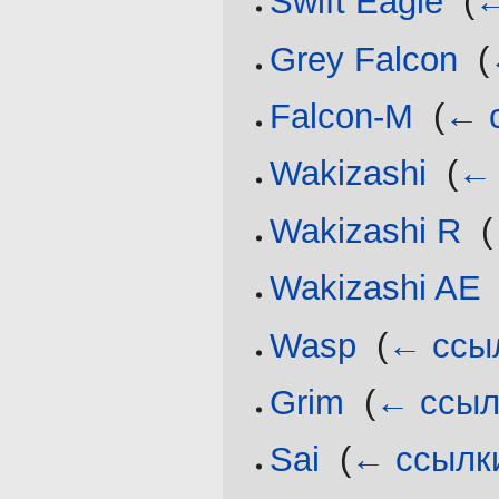
Swift Eagle
‎
(
←
Grey Falcon
‎
(
Falcon-M
‎
(
← 
Wakizashi
‎
(
← 
Wakizashi R
‎
(
Wakizashi AE
Wasp
‎
(
← ссы
Grim
‎
(
← ссыл
Sai
‎
(
← ссылк