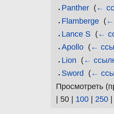
Panther
‎
(
← с
Flamberge
‎
(
←
Lance S
‎
(
← с
Apollo
‎
(
← ссы
Lion
‎
(
← ссыл
Sword
‎
(
← ссы
Просмотреть (
п
|
50
|
100
|
250