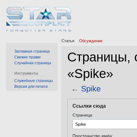
Статья
Обсуждение
Заглавная страница
Страницы,
Свежие правки
Случайная страница
«Spike»
Инструменты
Служебные страницы
←
Spike
Версия для печати
Перейти
Перейти
Ссылки сюда
к
к
Страница:
навигации
поиску
Пространство имён: