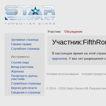
Участник
Обсуждение
Заглавная страница
Участник
:
FifthR
Свежие правки
Случайная страница
Перейти
Перейти
В настоящее время на этой стран
Инструменты
к
к
журналов
.
У вас нет разрешения с
Ссылки сюда
навигации
поиску
Вклад участника
Журналы
Условия использования
Условия предост
Посмотреть группы
участника
Служебные страницы
Версия для печати
© 2014 – 2026 Gaijin Games Kft. Разработ
Сведения о странице