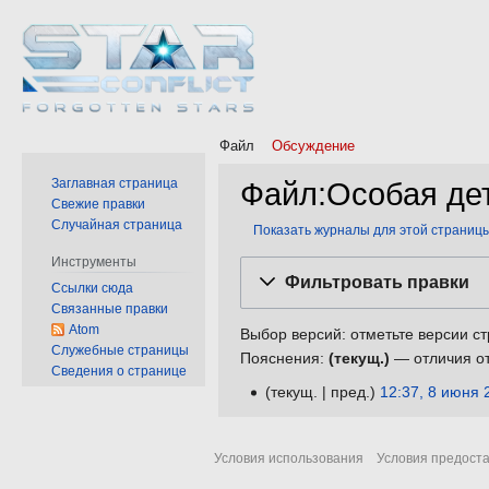
Файл
Обсуждение
Заглавная страница
Файл:Особая дет
Свежие правки
Случайная страница
Показать журналы для этой страниц
Инструменты
Перейти
Перейти
Фильтровать правки
Ссылки сюда
к
к
Связанные правки
навигации
поиску
Atom
Выбор версий: отметьте версии ст
Служебные страницы
Пояснения:
(текущ.)
— отличия от
Сведения о странице
текущ.
пред.
12:37, 8 июня 
8
Н
июня
е
2021
Условия использования
Условия предост
т
о