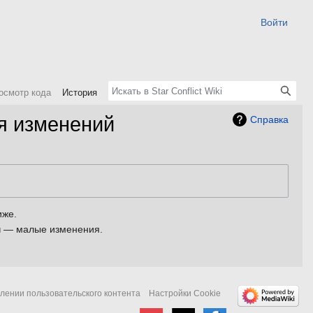
Войти
осмотр кода
История
ия изменений
Справка
иже.
м
— малые изменения.
лении пользовательского контента
Настройки Cookie