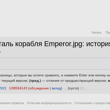
Читать
Пр
аль корабля Emperor.jpg: истор
ы
раницы, которые вы хотите сравнить, и нажмите Enter или кнопку н
 текущей версии;
(пред.)
— отличия от предшествующей версии;
2021
‎
U38594143
обсуждение
вклад
‎
пусто
0
‎
авления сервисов
Политика конфиденциальности
Соглашение о предостав