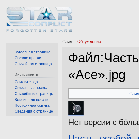
Файл
Обсуждение
Заглавная страница
Файл
:
Часть
Свежие правки
Случайная страница
«Ace».jpg
Инструменты
Ссылки сюда
Связанные правки
Перейти
Перейти
Фай
Служебные страницы
к
к
Версия для печати
навигации
поиску
Постоянная ссылка
Сведения о странице
Нет версии с бо́л
Часть_особой_