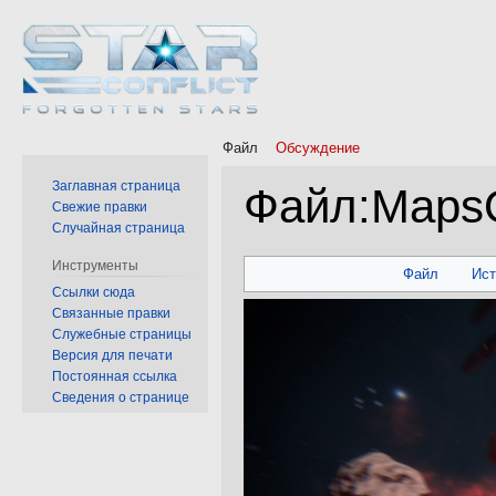
Файл
Обсуждение
Заглавная страница
Файл
:
Maps
Свежие правки
Случайная страница
Перейти
Перейти
Инструменты
Файл
Ис
к
к
Ссылки сюда
Связанные правки
навигации
поиску
Служебные страницы
Версия для печати
Постоянная ссылка
Сведения о странице