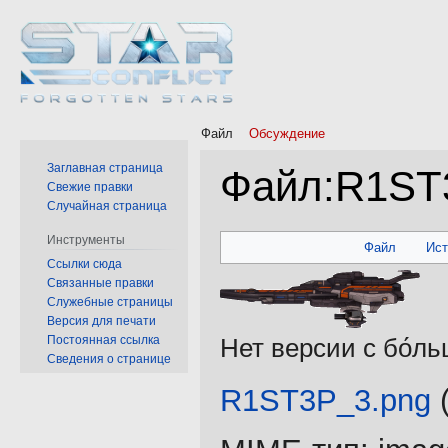
Файл
Обсуждение
Заглавная страница
Файл
:
R1ST
Свежие правки
Случайная страница
Перейти
Перейти
Инструменты
Файл
Ис
к
к
Ссылки сюда
Связанные правки
навигации
поиску
Служебные страницы
Версия для печати
Постоянная ссылка
Нет версии с бо́л
Сведения о странице
R1ST3P_3.png
‎