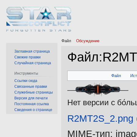
Файл
Обсуждение
Заглавная страница
Файл
:
R2MT
Свежие правки
Случайная страница
Перейти
Перейти
Инструменты
Файл
Ис
к
к
Ссылки сюда
Связанные правки
навигации
поиску
Служебные страницы
Версия для печати
Нет версии с бо́л
Постоянная ссылка
Сведения о странице
R2MT2S_2.png
‎
MIME-тип:
imag