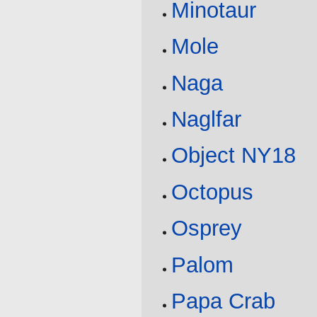
Minotaur
Mole
Naga
Naglfar
Object NY18
Octopus
Osprey
Palom
Papa Crab