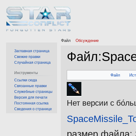
Файл
Обсуждение
Заглавная страница
Файл
:
Space
Свежие правки
Случайная страница
Перейти
Перейти
Инструменты
Файл
Ис
к
к
Ссылки сюда
Связанные правки
навигации
поиску
Служебные страницы
Версия для печати
Нет версии с бо́л
Постоянная ссылка
Сведения о странице
SpaceMissile_T
размер файла: 