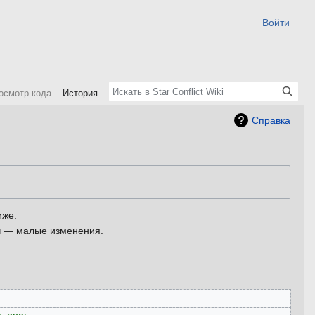
Войти
осмотр кода
История
Справка
иже.
м
— малые изменения.