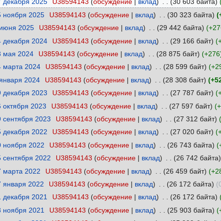
7 декабря 2025
‎
U38594143
обсуждение
вклад
‎
30 603 байта
5 ноября 2025
‎
U38594143
обсуждение
вклад
‎
30 323 байта
 июня 2025
‎
U38594143
обсуждение
вклад
‎
29 442 байта
+27
4 декабря 2024
‎
U38594143
обсуждение
вклад
‎
29 166 байт
3 мая 2024
‎
U38594143
обсуждение
вклад
‎
28 875 байт
+276
4 марта 2024
‎
U38594143
обсуждение
вклад
‎
28 599 байт
+2
 января 2024
‎
U38594143
обсуждение
вклад
‎
28 308 байт
+5
9 декабря 2023
‎
U38594143
обсуждение
вклад
‎
27 787 байт
6 октября 2023
‎
U38594143
обсуждение
вклад
‎
27 597 байт
+
9 сентября 2023
‎
U38594143
обсуждение
вклад
‎
27 312 байт
5 декабря 2022
‎
U38594143
обсуждение
вклад
‎
27 020 байт
0 ноября 2022
‎
U38594143
обсуждение
вклад
‎
26 743 байта
5 сентября 2022
‎
U38594143
обсуждение
вклад
‎
26 742 байта
7 марта 2022
‎
U38594143
обсуждение
вклад
‎
26 459 байт
+2
7 января 2022
‎
U38594143
обсуждение
вклад
‎
26 172 байта
1 декабря 2021
‎
U38594143
обсуждение
вклад
‎
26 172 байта
8 ноября 2021
‎
U38594143
обсуждение
вклад
‎
25 903 байта