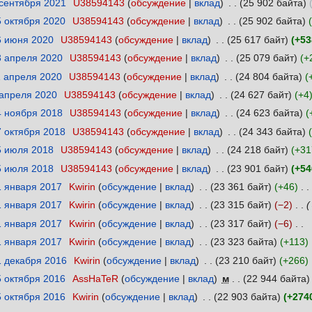
 сентября 2021
‎
U38594143
обсуждение
вклад
‎
25 902 байта
5 октября 2020
‎
U38594143
обсуждение
вклад
‎
25 902 байта
6 июня 2020
‎
U38594143
обсуждение
вклад
‎
25 617 байт
+53
3 апреля 2020
‎
U38594143
обсуждение
вклад
‎
25 079 байт
+
1 апреля 2020
‎
U38594143
обсуждение
вклад
‎
24 804 байта
 апреля 2020
‎
U38594143
обсуждение
вклад
‎
24 627 байт
+4
4 ноября 2018
‎
U38594143
обсуждение
вклад
‎
24 623 байта
7 октября 2018
‎
U38594143
обсуждение
вклад
‎
24 343 байта
5 июля 2018
‎
U38594143
обсуждение
вклад
‎
24 218 байт
+31
5 июля 2018
‎
U38594143
обсуждение
вклад
‎
23 901 байт
+54
1 января 2017
‎
Kwirin
обсуждение
вклад
‎
23 361 байт
+46
‎
1 января 2017
‎
Kwirin
обсуждение
вклад
‎
23 315 байт
−2
‎
1 января 2017
‎
Kwirin
обсуждение
вклад
‎
23 317 байт
−6
‎
1 января 2017
‎
Kwirin
обсуждение
вклад
‎
23 323 байта
+113
‎
1 декабря 2016
‎
Kwirin
обсуждение
вклад
‎
23 210 байт
+266
‎
5 октября 2016
‎
AssHaTeR
обсуждение
вклад
‎
м
22 944 байта
5 октября 2016
‎
Kwirin
обсуждение
вклад
‎
22 903 байта
+274