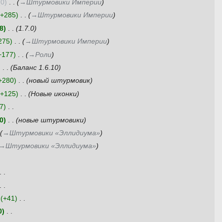
0
‎
→‎Штурмовики Империи
+285
‎
→‎Штурмовики Империи
8
‎
1.7.0
275
‎
→‎Штурмовики Империи
+177
‎
→‎Роли
‎
Баланс 1.6.10
+280
‎
новый штурмовик
+125
‎
Новые иконки
7
‎
0
‎
новые штурмовики
→‎Штурмовики «Эллидиума»
→‎Штурмовики «Эллидиума»
+41
‎
0
‎