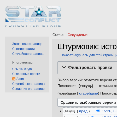
Статья
Обсуждение
Заглавная страница
Штурмовик: ист
Свежие правки
Случайная страница
Показать журналы для этой страниц
Инструменты
Перейти
Перейти
Фильтровать правки
Ссылки сюда
к
к
Связанные правки
навигации
поиску
Atom
Выбор версий: отметьте версии ст
Служебные страницы
Пояснения:
(текущ.)
— отличия от
Сведения о странице
(
новейшие
|
старейшие
) Просмотр
текущ.
пред.
15:26, 6
6
Н