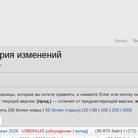
Читать
Пр
ория изменений
ы
раницы, которые вы хотите сравнить, и нажмите Enter или кнопку н
 текущей версии;
(пред.)
— отличия от предшествующей версии;
еть (
50 более новых
|
50 более старых
) (
20
|
50
|
100
|
250
|
500
)
 мая 2026
‎
U38594143
обсуждение
вклад
‎
30 875 байт
+272
‎