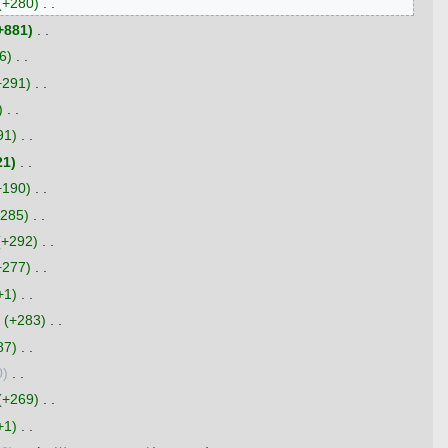
+280
‎
+881
‎
6
‎
+291
‎
‎
91
‎
21
‎
+190
‎
285
‎
+292
‎
+277
‎
+1
‎
+283
‎
87
‎
0
‎
+269
‎
+1
‎