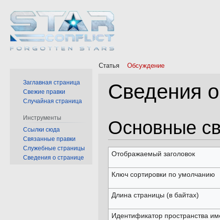
Статья
Обсуждение
Заглавная страница
Сведения о
Свежие правки
Случайная страница
Инструменты
Перейти
Перейти
Основные с
Ссылки сюда
к
к
Связанные правки
навигации
поиску
Служебные страницы
Отображаемый заголовок
Сведения о странице
Ключ сортировки по умолчанию
Длина страницы (в байтах)
Идентификатор пространства им