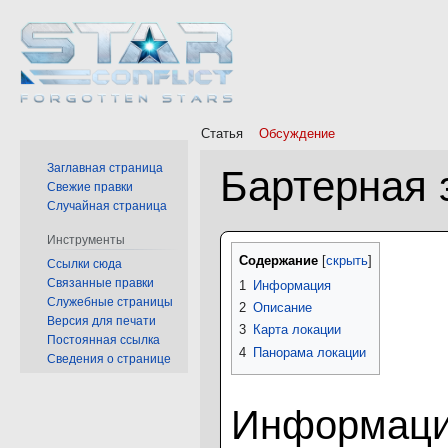
Статья
Обсуждение
Заглавная страница
Бартерная 
Свежие правки
Случайная страница
Перейти
Перейти
Инструменты
Содержание
к
к
Ссылки сюда
Связанные правки
навигации
поиску
1
Информация
Служебные страницы
2
Описание
Версия для печати
3
Карта локации
Постоянная ссылка
4
Панорама локации
Сведения о странице
Информац