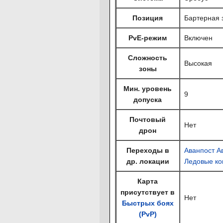
Позиция
Бартерная 
PvE-режим
Включен
Сложность
Высокая
зоны
Мин. уровень
9
допуска
Почтовый
Нет
дрон
Переходы в
Аванпост А
др. локации
Ледовые ко
Карта
присутствует в
Нет
Быстрых боях
(PvP)