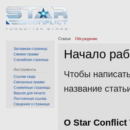
Статья
Обсуждение
Заглавная страница
Начало рабо
Свежие правки
Случайная страница
Перейти
Перейти
Инструменты
Чтобы написать
к
к
Ссылки сюда
Связанные правки
навигации
поиску
название стать
Служебные страницы
Версия для печати
Постоянная ссылка
Сведения о странице
О Star Conflict