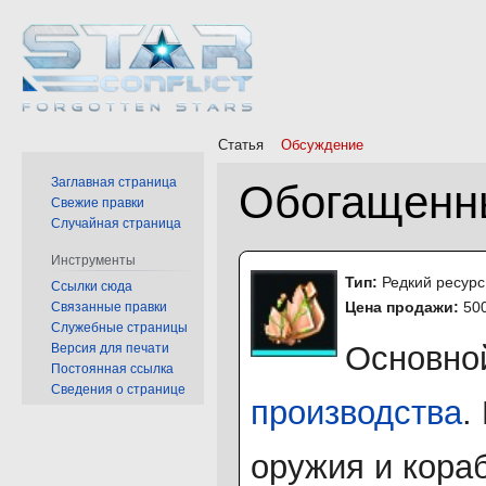
Статья
Обсуждение
Заглавная страница
Обогащенн
Свежие правки
Случайная страница
Перейти
Перейти
Инструменты
Тип:
Редкий ресурс
к
к
Ссылки сюда
Цена продажи:
50
Связанные правки
навигации
поиску
Служебные страницы
Основной
Версия для печати
Постоянная ссылка
Сведения о странице
производства
.
оружия и кора