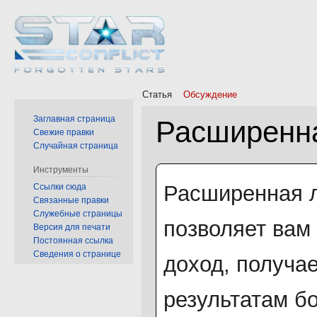
Статья
Обсуждение
Заглавная страница
Расширенн
Свежие правки
Случайная страница
Перейти
Перейти
Инструменты
к
к
Расширенная 
Ссылки сюда
Связанные правки
навигации
поиску
Служебные страницы
позволяет вам
Версия для печати
Постоянная ссылка
Сведения о странице
доход, получа
результатам бо