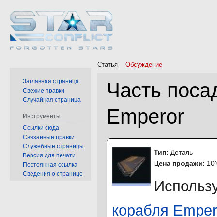
Статья
Обсуждение
Заглавная страница
Часть пос
Свежие правки
Случайная страница
Emperor
Инструменты
Ссылки сюда
Связанные правки
Перейти
Перейти
Служебные страницы
Тип:
Дeталь
к
к
Версия для печати
Цена продажи:
10
навигации
поиску
Постоянная ссылка
Сведения о странице
Использ
корабля Emper