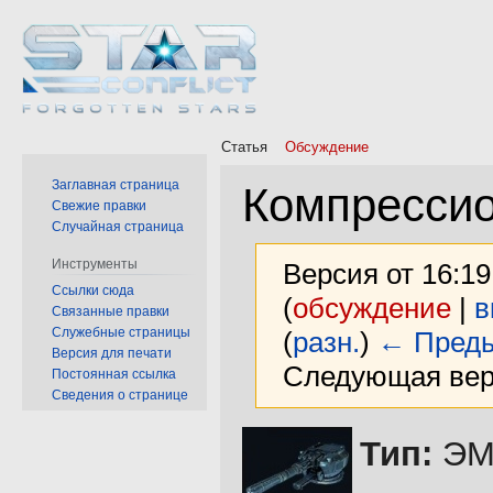
Статья
Обсуждение
Заглавная страница
Компрессио
Свежие правки
Случайная страница
Инструменты
Версия от 16:19
Ссылки сюда
(
обсуждение
|
в
Связанные правки
Служебные страницы
(
разн.
)
← Преды
Версия для печати
Следующая верс
Постоянная ссылка
Сведения о странице
Перейти
Перейти
Тип:
ЭМ 
к
к
навигации
поиску