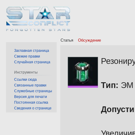
Статья
Обсуждение
Заглавная страница
Перейти
Перейти
Свежие правки
Резонир
Случайная страница
к
к
навигации
поиску
Инструменты
Ссылки сюда
Тип:
ЭМ 
Связанные правки
Служебные страницы
Версия для печати
Постоянная ссылка
Допусти
Сведения о странице
Увеличи