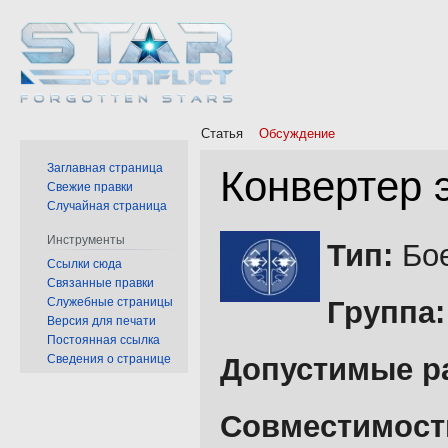
Статья
Обсуждение
Заглавная страница
Конвертер 
Свежие правки
Случайная страница
Перейти
Перейти
Инструменты
Тип:
Бое
к
к
Ссылки сюда
Связанные правки
навигации
поиску
Служебные страницы
Группа:
Версия для печати
Постоянная ссылка
Сведения о странице
Допустимые р
Совместимост