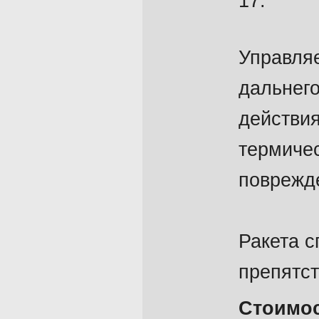
17.
Управля
дальнег
действи
термиче
поврежд
Ракета с
препятст
Стоимос