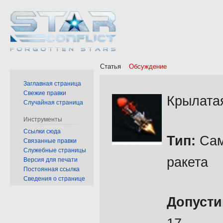
Статья
Обсуждение
Заглавная страница
Перейти
Перейти
Свежие правки
Крылата
Случайная страница
к
к
навигации
поиску
Инструменты
Ссылки сюда
Тип:
Сам
Связанные правки
Служебные страницы
ракета
Версия для печати
Постоянная ссылка
Сведения о странице
Допусти