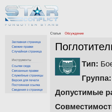
Статья
Обсуждение
Заглавная страница
Поглотител
Свежие правки
Случайная страница
Перейти
Перейти
Инструменты
Тип:
Бое
к
к
Ссылки сюда
Связанные правки
навигации
поиску
Служебные страницы
Группа:
Версия для печати
Постоянная ссылка
Сведения о странице
Допустимые р
Совместимост