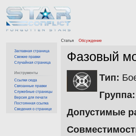
Статья
Обсуждение
Заглавная страница
Фазовый м
Свежие правки
Случайная страница
Перейти
Перейти
Инструменты
Тип:
Бое
к
к
Ссылки сюда
Связанные правки
навигации
поиску
Служебные страницы
Группа:
Версия для печати
Постоянная ссылка
Сведения о странице
Допустимые р
Совместимост