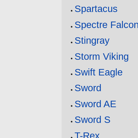
Spartacus
Spectre Falco
Stingray
Storm Viking
Swift Eagle
Sword
Sword AE
Sword S
T-Rex