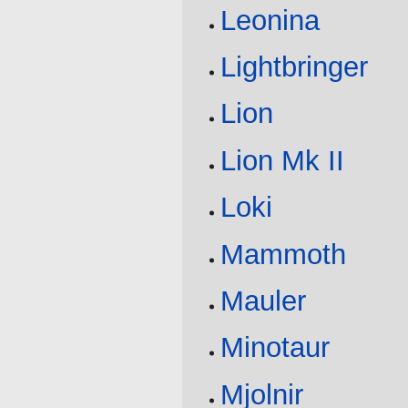
Leonina
Lightbringer
Lion
Lion Mk II
Loki
Mammoth
Mauler
Minotaur
Mjolnir