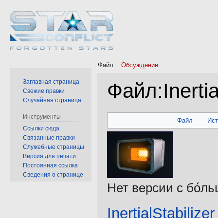
Файл
Обсуждение
Заглавная страница
Файл
:
Inerti
Свежие правки
Случайная страница
Перейти
Перейти
Инструменты
Файл
Ис
к
к
Ссылки сюда
Связанные правки
навигации
поиску
Служебные страницы
Версия для печати
Постоянная ссылка
Сведения о странице
Нет версии с бо́л
InertialStabilize