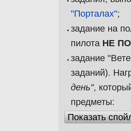
"Порталах"
;
задание на п
пилота
НЕ П
задание "Вете
заданий). Наг
день"
, котор
предметы:
Показать спой