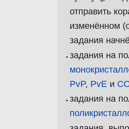
отправить кор
изменённом (
задания начнё
задания на п
монокристалл
PvP
,
PvE
и
CO
задания на п
поликристалл
задания, вып