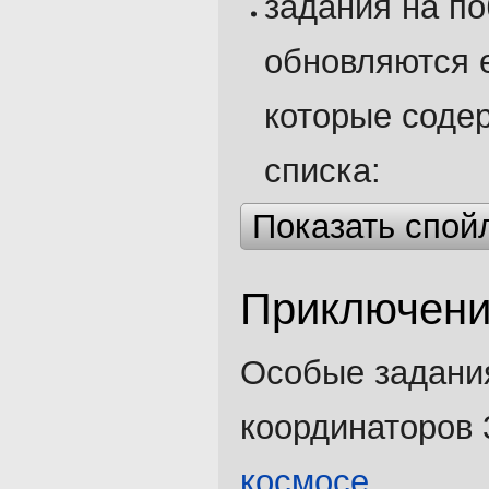
задания на п
обновляются е
которые соде
списка:
Показать спой
Приключен
Особые задания
координаторов 
космосе
.