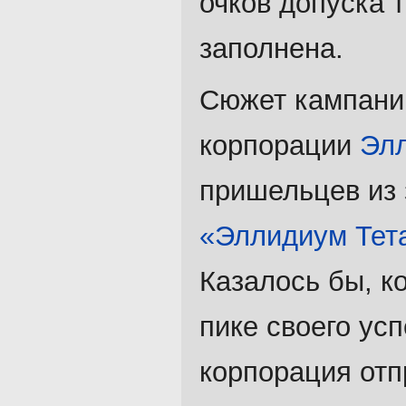
очков допуска 
заполнена.
Сюжет кампании
корпорации
Эл
пришельцев из 
«Эллидиум Тет
Казалось бы, к
пике своего ус
корпорация от