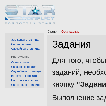
Статья
Обсуждение
Заглавная страница
Задания
Свежие правки
Случайная страница
Перейти
Перейти
Инструменты
Для того, чтоб
к
к
Ссылки сюда
Связанные правки
навигации
поиску
заданий, необх
Служебные страницы
Версия для печати
Постоянная ссылка
кнопку
"Задани
Сведения о странице
Выполнение за